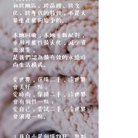
和跨地區、跨品牌、跨文
化、跨年代的特性，不是大
量生產能夠給予的。
本地回收，本地重新配對，
重用可能性最大化，減少資
源浪費，
是我們認為最有效的永續時
尚生活模式。
愛世界，選購二手，這世界
會美好一點；
愛時尚，穿搭二手，這世界
會有個性一點；
愛自己，嘗試二手，這世界
會浪漫一點。
「我自小是個購物狂，無新