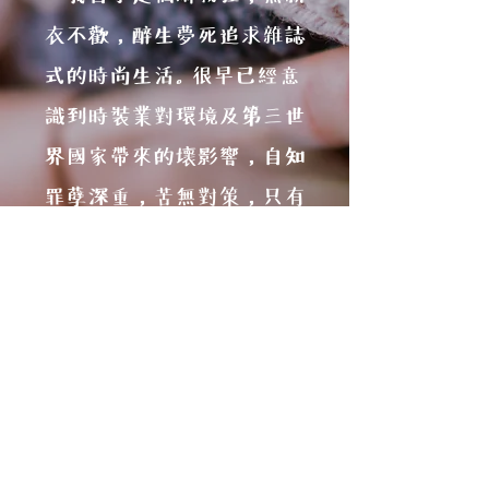
衣不歡，醉生夢死追求雜誌
式的時尚生活。很早已經意
識到時裝業對環境及第三世
界國家帶來的壞影響，自知
罪孽深重，苦無對策，只有
繼續帶着矛盾去購物。一次
偶然間閱讀《斷捨離》一
書，深受啟發，着手於人生
各方面實踐斷捨離生活的同
時，相信着用二手衣物既能
維持時尚生活，又能減低對
世界的壞影響，所以成立二